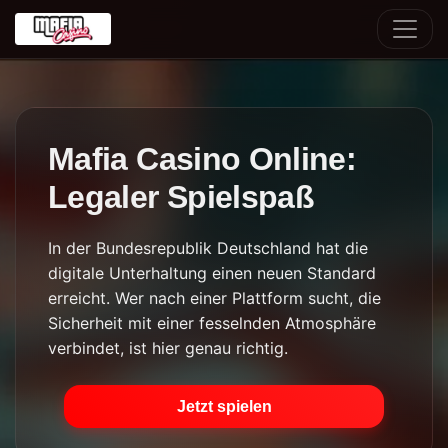
Mafia Casino Online:
Legaler Spielspaß
In der Bundesrepublik Deutschland hat die
digitale Unterhaltung einen neuen Standard
erreicht. Wer nach einer Plattform sucht, die
Sicherheit mit einer fesselnden Atmosphäre
verbindet, ist hier genau richtig.
Jetzt spielen