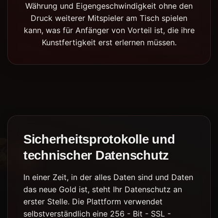
Währung und Eigengeschwindigkeit ohne den
Druck weiterer Mitspieler am Tisch spielen
kann, was für Anfänger von Vorteil ist, die ihre
Kunstfertigkeit erst erlernen müssen.
Sicherheitsprotokolle und
technischer Datenschutz
In einer Zeit, in der alles Daten sind und Daten
das neue Gold ist, steht Ihr Datenschutz an
erster Stelle. Die Plattform verwendet
selbstverständlich eine 256 - Bit - SSL -