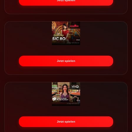
Jetzt spielen
Jetzt spielen
Jetzt spielen