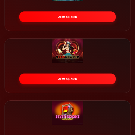
Jetzt spielen
Jetzt spielen