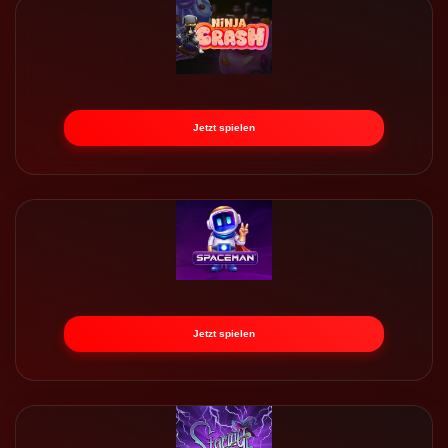
Jetzt spielen
Jetzt spielen